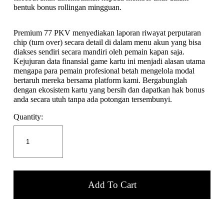
bentuk bonus rollingan mingguan.
Premium 77 PKV
menyediakan laporan riwayat perputaran
chip (turn over) secara detail di dalam menu akun yang bisa
diakses sendiri secara mandiri oleh pemain kapan saja.
Kejujuran data finansial game kartu ini menjadi alasan utama
mengapa para pemain profesional betah mengelola modal
bertaruh mereka bersama platform kami. Bergabunglah
dengan ekosistem kartu yang bersih dan dapatkan hak bonus
anda secara utuh tanpa ada potongan tersembunyi.
Quantity:
Add To Cart