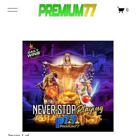
DAFTAR
LOGIN
0
SHOP
OUR STORY
BLOG
Image 1 of