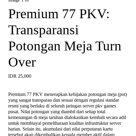
Premium 77 PKV:
Transparansi
Potongan Meja Turn
Over
IDR 25,000
Premium 77
PKV menerapkan kebijakan potongan meja (pot)
yang sangat transparan dan sesuai dengan regulasi standar
resmi yang berlaku di seluruh jaringan server pkv games
pusat. Nilai potongan yang diambil dari setiap total
kemenangan di meja taruhan dialokasikan kembali secara adil
untuk membiayai pemeliharaan kualitas infrastruktur server
harian. Selain itu, akumulasi dari nilai perputaran kartu
tersebut akan dikembalikan kepada member aktif dalam