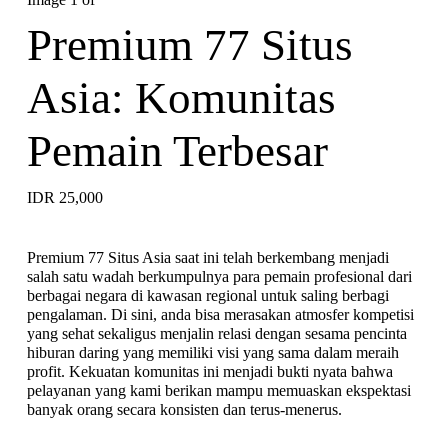
Premium 77 Situs
Asia: Komunitas
Pemain Terbesar
IDR 25,000
Premium 77
Situs Asia saat ini telah berkembang menjadi
salah satu wadah berkumpulnya para pemain profesional dari
berbagai negara di kawasan regional untuk saling berbagi
pengalaman. Di sini, anda bisa merasakan atmosfer kompetisi
yang sehat sekaligus menjalin relasi dengan sesama pencinta
hiburan daring yang memiliki visi yang sama dalam meraih
profit. Kekuatan komunitas ini menjadi bukti nyata bahwa
pelayanan yang kami berikan mampu memuaskan ekspektasi
banyak orang secara konsisten dan terus-menerus.